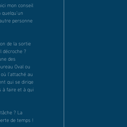
oici mon conseil 
à quelqu’un 
e autre personne 
n de la sortie 
l décroche ? 
une des 
bureau Oval ou 
où l’attaché au 
nt qui se dirige 
 à faire et à qui 
tâche ? La 
perte de temps ! 