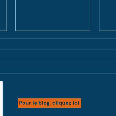
Tranche de vie
L’
personnelle
dé
Pour le blog, cliquez ici