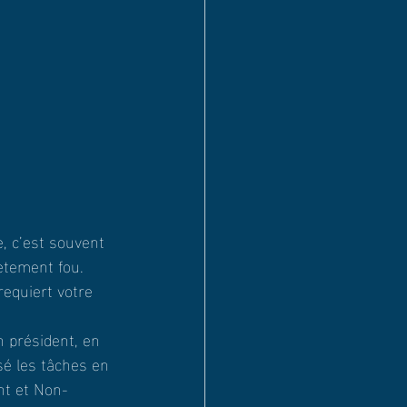
, c’est souvent 
ètement fou. 
equiert votre 
 président, en 
sé les tâches en 
nt et Non-