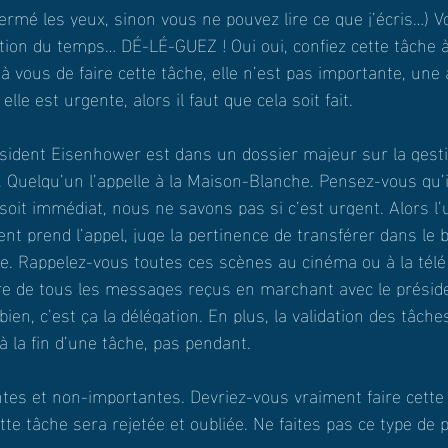
ermé les yeux, sinon vous ne pouvez lire ce que j’écris…) V
stion du temps… DÉ-LÉ-GUEZ ! Oui oui, confiez cette tâche 
 à vous de faire cette tâche, elle n’est pas importante, un
elle est urgente, alors il faut que cela soit fait.
ésident Eisenhower est dans un dossier majeur sur la gestio
. Quelqu’un l’appelle à la Maison-Blanche. Pensez-vous qu’i
 soit immédiat, nous ne savons pas si c’est urgent. Alors l’
ent prend l’appel, juge la pertinence de transférer dans le 
. Rappelez-vous toutes ces scènes au cinéma ou à la télé 
ture de tous les messages reçus en marchant avec le préside
bien, c’est ça la délégation. En plus, la validation des tâches
 à la fin d’une tâche, pas pendant.
es et non-importantes. Devriez-vous vraiment faire cette 
te tâche sera rejetée et oubliée. Ne faites pas ce type de 