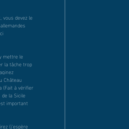
, vous devez le 
 allemandes 
ci 
y mettre le 
 la tâche trop 
aginez 
au Château 
Fait à vérifier 
de la Sicile 
est important 
rez (j’espère 