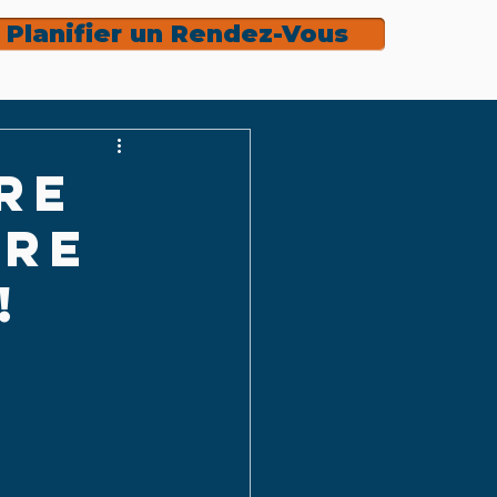
Planifier un Rendez-Vous
re
tre
!