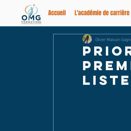
Accueil
L'académie de carrière
Olivier Malouin-Gag
Prio
prem
list