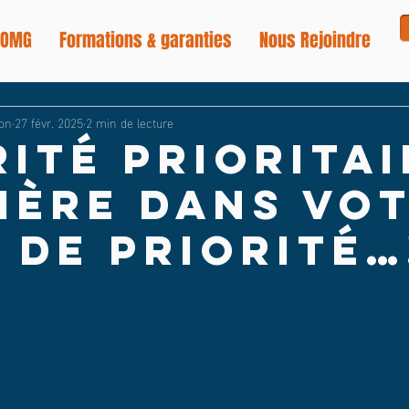
 OMG
Formations & garanties
Nous Rejoindre
non
27 févr. 2025
2 min de lecture
rité prioritai
ière dans vo
e de priorité…