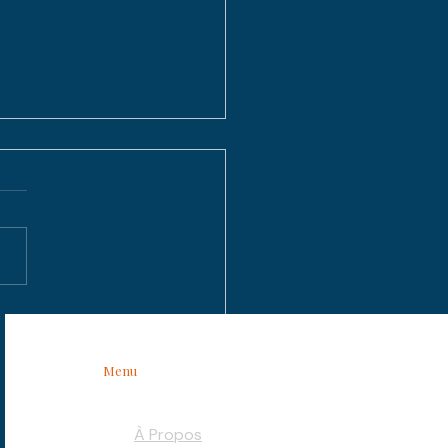
agenda
chargé
Menu
À Propos