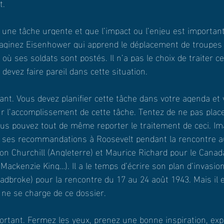
t.
une tâche urgente et que l’impact ou l’enjeu est important
Imaginez Eisenhower qui apprend le déplacement de troupes
 ses soldats sont postés. Il n’a pas le choix de traiter ce
evez faire pareil dans cette situation.
nt. Vous devez planifier cette tâche dans votre agenda et 
 l’accomplissement de cette tâche. Tentez de ne pas placer
ous pouvez tout de même reporter le traitement de ceci. Im
t ses recommandations à Roosevelt pendant la rencontre 
n Churchill (Angleterre) et Maurice Richard pour le Canada (
 Mackenzie King…). Il a le temps d’écrire son plan d’invasion 
adbroke) pour la rencontre du 17 au 24 août 1943. Mais il 
ne se charge de ce dossier.
tant. Fermez les yeux, prenez une bonne inspiration, expi