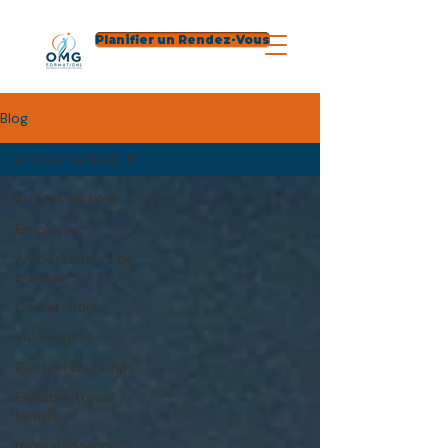
Planifier un Rendez-Vous
Blog
Articles de blog
Articles de blog
Employés
Ambassadeurs de
marque
Comprendre
Valorisation
Gestion du temps
Équilibre travail
famille
reconnaissance